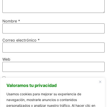
Nombre
*
Correo electrónico
*
Web
Guarda mi nombre, correo electrónico y web en este
Valoramos tu privacidad
navegador para la próxima vez que comente.
Usamos cookies para mejorar su experiencia de
navegación, mostrarle anuncios o contenidos
personalizados y analizar nuestro tráfico. Al hacer clic en